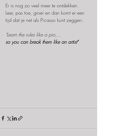
Er is nog zo veel meer te ontdekken.
Leer, pas toe, groei en dan komt er een 
tijd dat je net als Picasso kunt zeggen:
"Learn the rules like a pro,...
so you can break them like an artist"